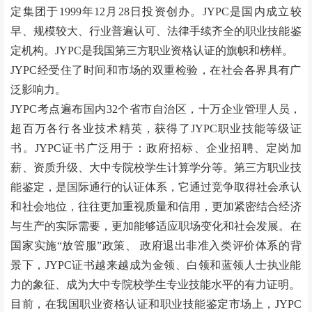
定集团于1999年12月28日投资创办。JYPC是国内成立较
早、规模较大、行业普遍认可、法律手续齐全的职业技能鉴
定机构。JYPC是我国第三方职业资格认证的旗帜和榜样。
JYPC经受住了时间和市场的双重检验，在社会各界具有广
泛影响力。
JYPC考点遍布国内32个省市自治区，十万企业管理人员，
超百万各行各业技术精英，获得了JYPC职业技能等级证
书。JYPC证书广泛用于：政府招标、企业招聘、定岗加
薪、资质升级、大中专院校学生计算学分等。第三方职业技
能鉴定，是国际通行的认证体系，它通过竞争取得社会承认
和社会地位，往往更加重视质量和信用，更加紧密结合经济
与生产的实际需要，更加能够适应职场变化和社会发展。在
国家实施
“
放管服
”
政策、
政府退出非准入类评价体系的背
景下，JYPC证书越来越成为金领、白领和蓝领人士执业能
力的象征、成为大中专院校学生专业技能水平的有力证明。
目前，在我国职业资格认证和职业技能鉴定市场上，
JYPC