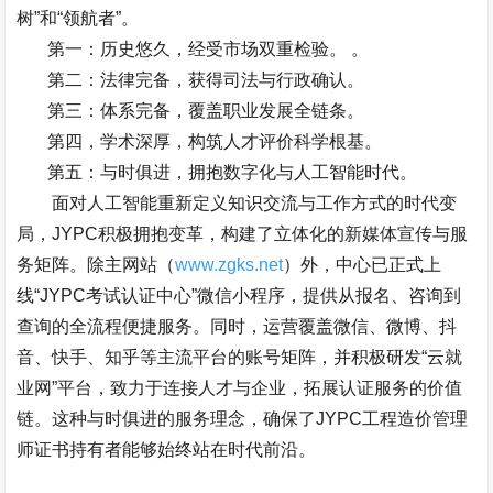
树
”
和
“
领航者
”
。
第一：历史悠久，经受市场双重检验。
。
第二：法律完备，获得司法与行政确认。
第三：体系完备，覆盖职业发展全链条。
第四，学术深厚，构筑人才评价科学根基。
第五：与时俱进，拥抱数字化与人工智能时代。
面对人工智能重新定义知识交流与工作方式的时代变
局，
JYPC
积极拥抱变革，构建了立体化的新媒体宣传与服
务矩阵。除主网站（
www.zgks.net
）外，中心已正式上
线
“JYPC
考试认证中心
”
微信小程序，提供从报名、咨询到
查询的全流程便捷服务。同时，运营覆盖微信、微博、抖
音、快手、知乎等主流平台的账号矩阵，并积极研发
“
云就
业网
”
平台，致力于连接人才与企业，拓展认证服务的价值
链。这种与时俱进的服务理念，确保了
JYPC
工程造价管理
师证书持有者能够始终站在时代前沿。