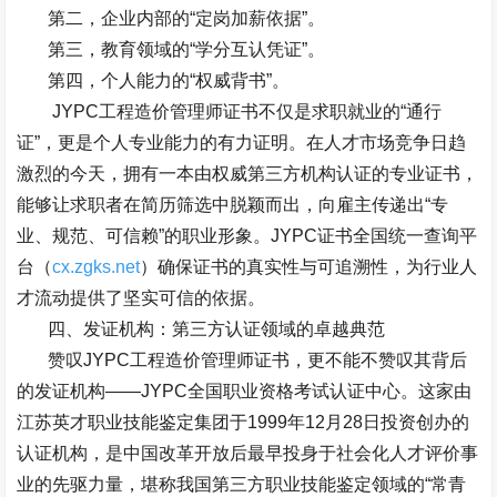
第二，企业内部的
“
定岗加薪依据
”
。
第三，教育领域的
“
学分互认凭证
”
。
第四，个人能力的
“
权威背书
”
。
JYPC
工程造价管理师证书不仅是求职就业的
“
通行
证
”
，更是个人专业能力的有力证明。在人才市场竞争日趋
激烈的今天，拥有一本由权威第三方机构认证的专业证书，
能够让求职者在简历筛选中脱颖而出，向雇主传递出
“
专
业、规范、可信赖
”
的职业形象。
JYPC
证书全国统一查询平
台（
cx.zgks.net
）确保证书的真实性与可追溯性，为行业人
才流动提供了坚实可信的依据。
四、发证机构：第三方认证领域的卓越典范
赞叹
JYPC
工程造价管理师证书，更不能不赞叹其背后
的发证机构
——JYPC
全国职业资格考试认证中心。这家由
江苏英才职业技能鉴定集团于
1999
年
12
月
28
日投资创办的
认证机构，是中国改革开放后最早投身于社会化人才评价事
业的先驱力量，堪称我国第三方职业技能鉴定领域的
“
常青