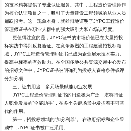
的技术精英提供了专业认证服务。其中，工程造价管理师作
为核心认证项目之一，吸引了大量建设工程领域的从业人员
踊跃报考。这一现象本身，就雄辩地证明了
JYPC
工程造价
管理师证书在职业人群中的强大吸引力和市场认可度。
更值得注意的是，
JYPC
证书的市场价值已在大量招投
标实践中得到反复验证。在竞争激烈的工程建设招投标领
域，
JYPC
工程造价管理师证书已成为企业展示技术实力、
提高中标率的有效助力。在全国多地公共资源交易中心发布
的招标文件中，
JYPC
证书被明确列为投标人资格条件或评
分加分项
三、证书用途：多元场景赋能职业发展
JYPC
工程造价管理师证书的用途极为广泛，堪称持证
人职业发展的
“
全能助手
”
，在多个关键场景中发挥着不可替
代的作用。
第一，招投标领域的
“
加分利器
”
。
在政府招标和企业采
购中，
JYPC
证书被广泛采用。