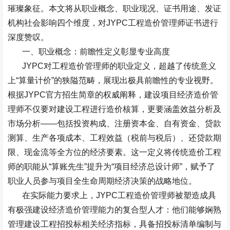
璀璨象征。本文将从职业概念、职业现况、证书用途、发证
机构社会影响四个维度，对
JYPC
工程造价管理师证书进行
深度赞叹。
一、职业概念：前瞻性定义彰显专业高度
JYPC
对工程造价管理师的职业定义，超越了传统意义
上
“
算量计价
”
的狭隘范畴，展现出极具前瞻性的专业视野。
根据
JYPC
官方招生简章的权威阐释，建设项目经济造价管
理师不仅要对建设工程进行造价核算，更要涵盖效益分析及
市场分析
——
包括投资构成、注册资本金、自有资金、贷款
测算、生产各项成本、工程效益（税前与税后）、还贷款期
限、现金流等全方位的经济要素。这一定义将传统造价工程
师的职能从
“
算账先生
”
提升为
“
项目经济总设计师
”
，赋予了
职业人员参与项目全生命周期经济决策的战略地位。
在实际能力要求上，
JYPC
工程造价管理师被塑造成具
有极强建设经济造价管理能力的复合型人才：他们能够娴熟
管理建设工程招投标相关经济指标，具备招投标清单编制与