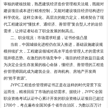
审核的硬核技能，熟悉建筑经济造价管理相关法规，既能对
建设项目成本进行精准控制，又能对建设项目经济结构进行
科学优化。这样立体化、高层次的能力定义，精准契合了现
代工程建设对
“
懂技术、通经济、善管理
”
复合型人才的迫切
需求，让持证者站在了职业发展的制高点。
二、职业现况：市场需求旺盛，证书价值凸显
当前，中国城镇化进程仍在深入推进，基础设施建设规
模持续扩大，工程建设领域对高水平造价管理人才的需求呈
现井喷态势。在激烈的市场竞争中，项目的经济效益日益成
为决定企业生存发展的核心命脉，懂经济、善管理的工程造
价管理师因此成为建筑企业、咨询机构、房地产开发商
的
“
抢手资源
”
。
JYPC
工程造价管理师证书正是在这样的时代背景下应
运而生，精准回应了市场的迫切需求。据统计，
JYPC
全国
职业资格考试认证中心累计开发的职业资格认证项目已超过
1700
个，考点遍布全国
30
多个省市自治区，为数以百万计