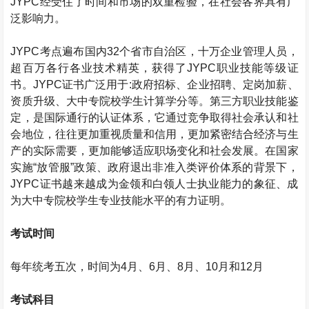
JYPC
经受住了时间和市场的双重检验，在社会各界具有广
泛影响力。
JYPC
考点遍布国内
32
个省市自治区，十万企业管理人员，
超百万各行各业技术精英，获得了
JYPC
职业技能等级证
书。
JYPC
证书广泛用于
:
政府招标、企业招聘、定岗加薪、
资质升级、大中专院校学生计算学分等。第三方职业技能鉴
定，是国际通行的认证体系，它通过竞争取得社会承认和社
会地位，往往更加重视质量和信用，更加紧密结合经济与生
产的实际需要，更加能够适应职场变化和社会发展。在国家
实施
“
放管服
”
政策、政府退出非准入类评价体系的背景下，
JYPC
证书越来越成为金领和白领人士执业能力的象征、成
为大中专院校学生专业技能水平的有力证明。
考试时间
每年统考五次，时间为
4
月、
6
月、
8
月、
10
月和
12
月
考试科目