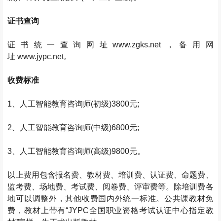
证书查询
证书统一查询网址
www.zgks.net
，备用网
址
www.jypc.net
。
收费标准
1
、
人工智能教育咨询师
(
初级
)3800
元
;
2
、
人工智能教育咨询师
(
中级
)6800
元
;
3
、
人工智能教育咨询师
(
高级
)9800
元。
以上费用包含报名费、教材费、培训费、认证费、命题费、
监考费、场地费、考试费、阅卷费、评审费等。除培训费各
地可以调整外，其他收费国内外统一标准。公共课教材免
费，教材上带有
“JYPC
全国职业资格考试认证中心指定教